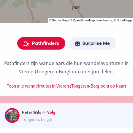
©
Stadia Maps
©
OpenStreetMap
contributors, ©
NodeMapp
Pathfinders
Surprise Me
Pathfinders zijn wandelaars die hun wandelavonturen in
Vreren (Tongeren-Borgloon) met jou delen.
Toon alle wandelroutes in Vreren (Tongeren-Borgloon) op kaart
Peter Wils
Volg
Tongeren, België