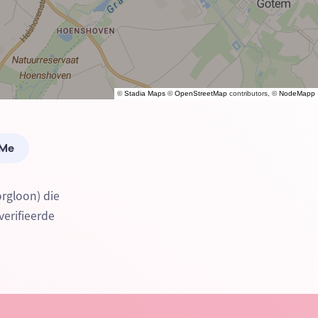
©
Stadia Maps
©
OpenStreetMap
contributors, ©
NodeMapp
 Me
orgloon) die
verifieerde