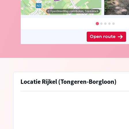
© Sven Nijs
© OpenStreetMap contributors, Tracestrack
Open route
Locatie Rijkel (Tongeren-Borgloon)