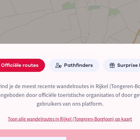
Officiële routes
Pathfinders
Surprise
ind je de meest recente wandelroutes in Rijkel (Tongeren-B
geboden door officiële toeristische organisaties of door ge
gebruikers van ons platform.
Toon alle wandelroutes in Rijkel (Tongeren-Borgloon) op kaart