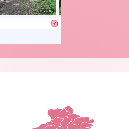
© Sven Nijs
© Sv