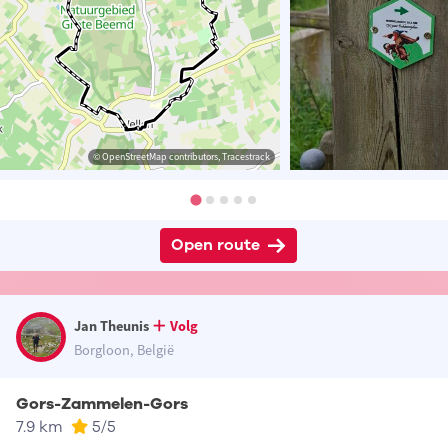
© OpenStreetMap contributors, Tracestrack
Open route
Jan Theunis
Volg
Borgloon, België
Gors-Zammelen-Gors
7.9 km
5
/5