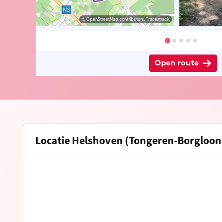
© Sven Nijs
© OpenStreetMap contributors, Tracestrack
Open route
Locatie Helshoven (Tongeren-Borgloon