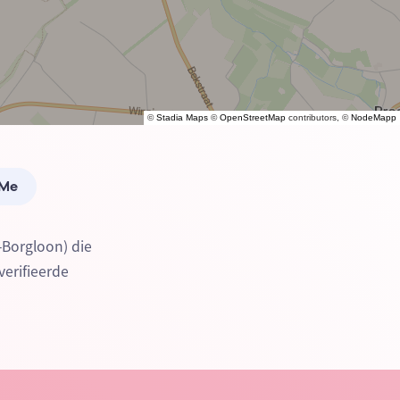
©
Stadia Maps
©
OpenStreetMap
contributors, ©
NodeMapp
 Me
-Borgloon) die
verifieerde