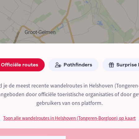
Officiële routes
Pathfinders
Surprise
d je de meest recente wandelroutes in Helshoven (Tongeren
geboden door officiële toeristische organisaties of door ge
gebruikers van ons platform.
Toon alle wandelroutes in Helshoven (Tongeren-Borgloon) op kaart