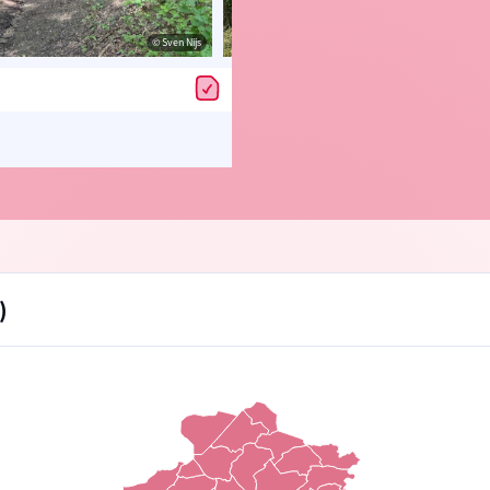
© Sven Nijs
© Sv
)