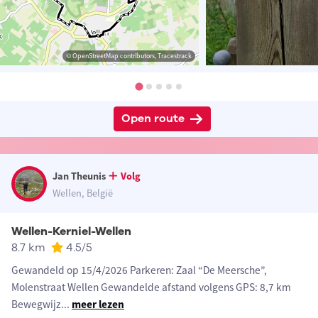
© OpenStreetMap contributors, Tracestrack
Open route
Jan Theunis
Volg
Wellen, België
Wellen-Kerniel-Wellen
8.7 km
4.5
/5
Gewandeld op 15/4/2026 Parkeren: Zaal “De Meersche”,
Molenstraat Wellen Gewandelde afstand volgens GPS: 8,7 km
Bewegwijz
...
meer lezen