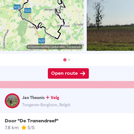
© OpenStreetMap contributors, Tracestrack
Open route
Jan Theunis
Volg
Tongeren-Borgloon, België
Door "De Tranendreef"
7.8 km
5
/5