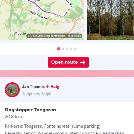
© OpenStreetMap contributors, Tracestrack
Open route
Jan Theunis
Volg
Tongeren, België
Dagstapper Tongeren
20.3 km
Parkeren: Tongeren, Fonteindreef (ruime parking)
Bewegwijzering: Wandelknooppunten App of GPS. Vertrekken