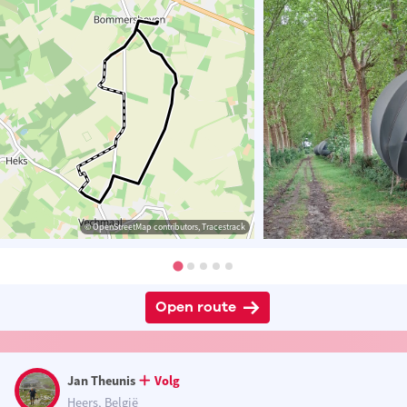
© OpenStreetMap contributors, Tracestrack
Open route
Jan Theunis
Volg
Heers, België