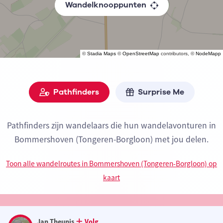
Wandelknooppunten
©
Stadia Maps
©
OpenStreetMap
contributors, ©
NodeMapp
Pathfinders
Surprise Me
Pathfinders zijn wandelaars die hun wandelavonturen in
Bommershoven (Tongeren-Borgloon) met jou delen.
Toon alle wandelroutes in Bommershoven (Tongeren-Borgloon) op
kaart
Jan Theunis
Volg