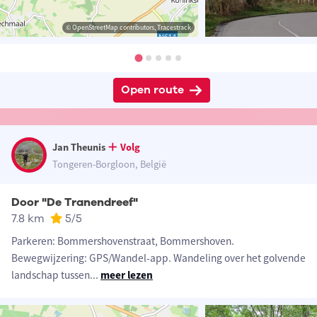
© OpenStreetMap contributors, Tracestrack
Open route
Jan Theunis
Volg
Tongeren-Borgloon, België
Door "De Tranendreef"
7.8 km
5
/5
Parkeren: Bommershovenstraat, Bommershoven.
Bewegwijzering: GPS/Wandel-app. Wandeling over het golvende
landschap tussen
...
meer lezen