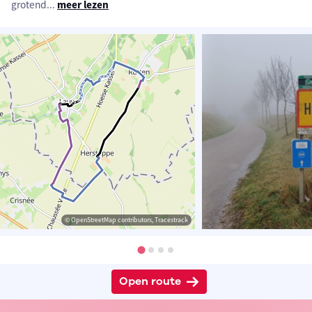
grotend
...
meer lezen
© OpenStreetMap contributors, Tracestrack
Open route