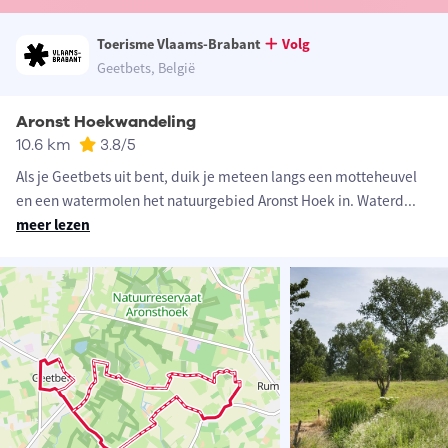
Toerisme Vlaams-Brabant
Volg
Geetbets, België
Aronst Hoekwandeling
10.6 km
3.8
/5
Als je Geetbets uit bent, duik je meteen langs een motteheuvel
en een watermolen het natuurgebied Aronst Hoek in. Waterd
...
meer lezen