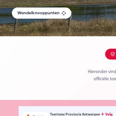
Wandelknooppunten
Hieronder vin
officiële t
Toerisme Provincie Antwerpen
Volg