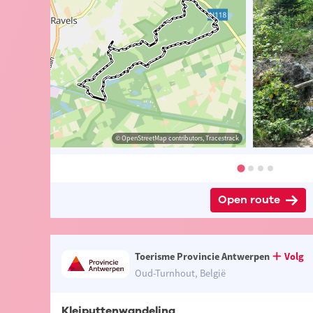
ie Antwerpen
 Provincie Antwerpen
© OpenStreetMap contributors, Tracestrack
© Toerisme Provincie Antwerpen
Open route
Toerisme Provincie Antwerpen
Volg
Oud-Turnhout, België
Kleiputtenwandeling