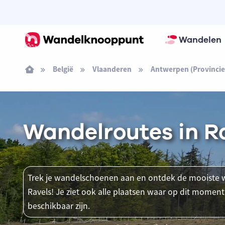
Wandelen
België
Vlaanderen
Antwerpen (Provincie
Wandelroutes in R
Trek je wandelschoenen aan en ontdek de mooiste w
Ravels! Je ziet ook alle plaatsen waar op dit mom
beschikbaar zijn.