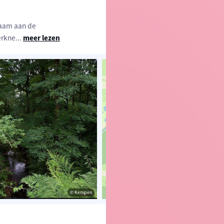
naam aan de
erkne
...
meer lezen
© Kempen
© OpenStreetMap contributors, Trac