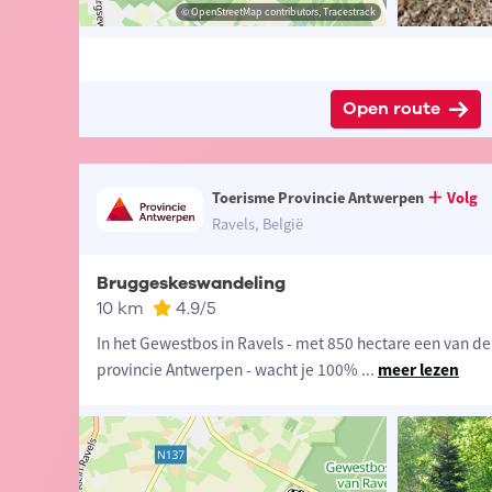
 Provincie Antwerpen
© Kempen
© OpenStreetMap contributors, Tracestrack
© OpenStreetMap contributors, Tracestrack
Open route
Toerisme Provincie Antwerpen
Volg
Ravels, België
Bruggeskeswandeling
10 km
4.9
/5
In het Gewestbos in Ravels - met 850 hectare een van d
provincie Antwerpen - wacht je 100%
...
meer lezen