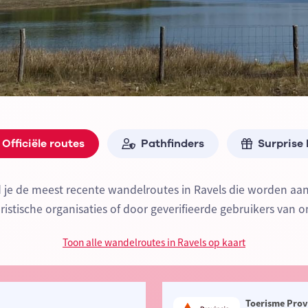
Officiële routes
Pathfinders
Surprise
d je de meest recente wandelroutes in Ravels die worden a
oeristische organisaties of door geverifieerde gebruikers van o
Toon alle wandelroutes in Ravels op kaart
Toerisme Prov