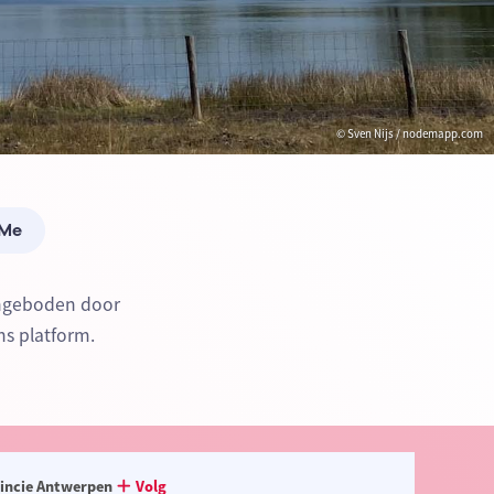
© Sven Nijs / nodemapp.com
 Me
angeboden door
ns platform.
incie Antwerpen
Volg