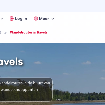
Log in
Meer
)
Wandelroutes in Ravels
avels
andelroutes in de buurt van
ent wandelknooppunten