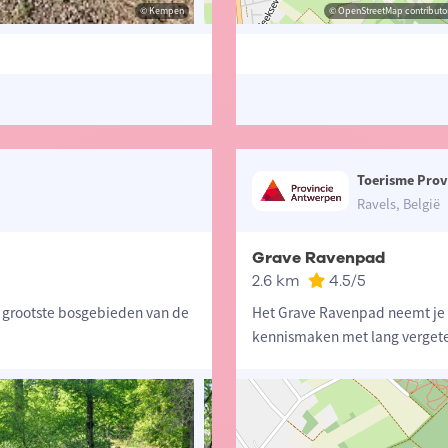
© Toerisme Provincie Antwerpen
© Kempen
© OpenStreetMap contributors, Trac
© OpenStreetMap contributor
Toerisme Prov
Ravels, België
Grave Ravenpad
2.6 km
4.5
/5
e grootste bosgebieden van de
Het Grave Ravenpad neemt je m
kennismaken met lang vergete