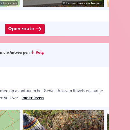
estrack
s, Tracestrack
© Toerisme Provincie Antwerpen
© Kempen
© Op
Open route
incie Antwerpen
Volg
ee op avontuur in het Gewestbos van Ravels en laat je
n volksve
...
meer lezen