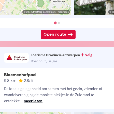
© OpenStreetMap contributors, Tracestrack
© To
Open route
Toerisme Provincie Antwerpen
Volg
Boechout, België
Bloemenhofpad
9.8 km
2.8
/5
De ideale gelegenheid om samen met het gezin, vrienden of
wandelvereniging de mooiste plekjes in de Zuidrand te
ontdekke
...
meer lezen