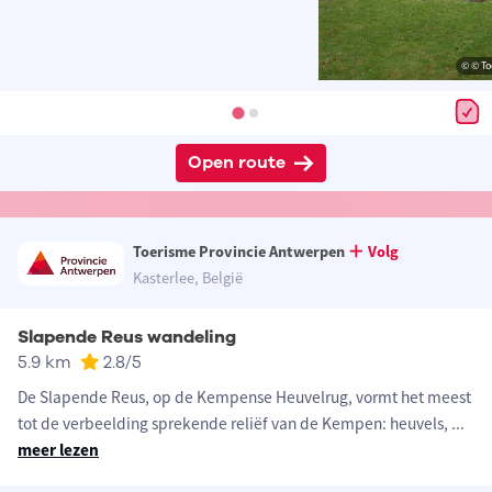
© © To
Open route
Toerisme Provincie Antwerpen
Volg
Kasterlee, België
Slapende Reus wandeling
5.9 km
2.8
/5
De Slapende Reus, op de Kempense Heuvelrug, vormt het meest
tot de verbeelding sprekende reliëf van de Kempen: heuvels,
...
meer lezen