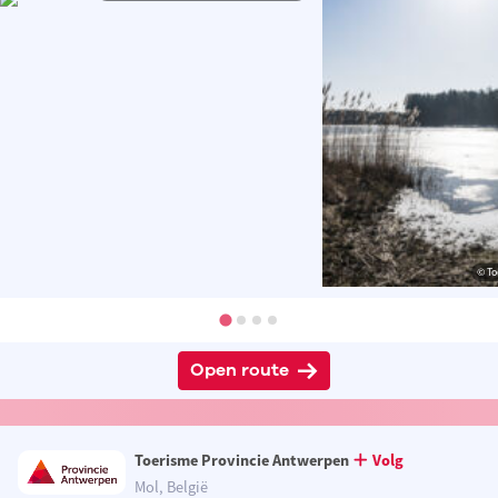
© To
Open route
Toerisme Provincie Antwerpen
Volg
Mol, België