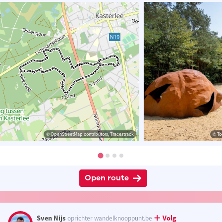
© OpenStreetMap contributors, Tracestrack
© To
Open route
Sven Nijs
Volg
oprichter wandelknooppunt.be