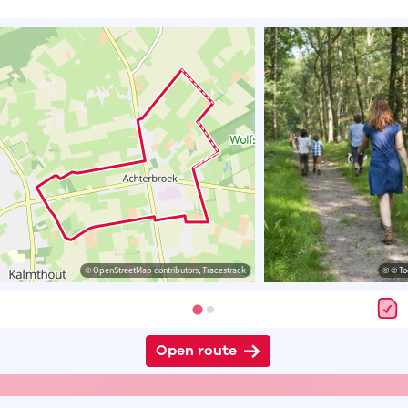
© OpenStreetMap contributors, Tracestrack
© © To
Open route