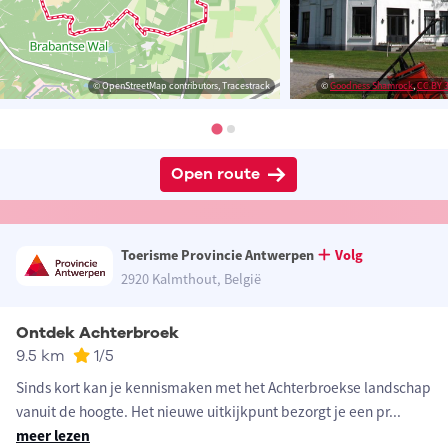
© OpenStreetMap contributors, Tracestrack
©
Goodness Shamrock
,
CC BY 3
Open route
Toerisme Provincie Antwerpen
Volg
2920 Kalmthout, België
Ontdek Achterbroek
9.5 km
1
/5
Sinds kort kan je kennismaken met het Achterbroekse landschap
vanuit de hoogte. Het nieuwe uitkijkpunt bezorgt je een pr
...
meer lezen