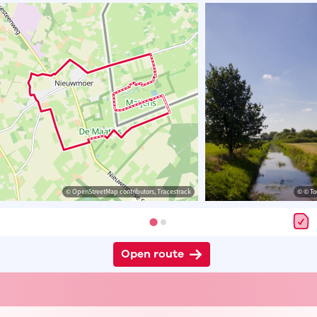
© OpenStreetMap contributors, Tracestrack
© © To
Open route