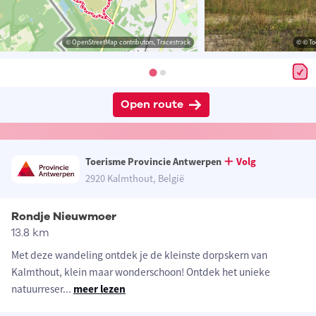
© OpenStreetMap contributors, Tracestrack
© © To
Open route
Toerisme Provincie Antwerpen
Volg
2920 Kalmthout, België
Rondje Nieuwmoer
13.8 km
Met deze wandeling ontdek je de kleinste dorpskern van
Kalmthout, klein maar wonderschoon! Ontdek het unieke
natuurreser
...
meer lezen