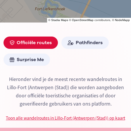
©
Stadia Maps
©
OpenStreetMap
contributors, ©
NodeMapp
Officiële routes
Pathfinders
Surprise Me
Hieronder vind je de meest recente wandelroutes in
Lillo-Fort (Antwerpen (Stad)) die worden aangeboden
door officiële toeristische organisaties of door
geverifieerde gebruikers van ons platform.
Toon alle wandelroutes in Lillo-Fort (Antwerpen (Stad)) op kaart