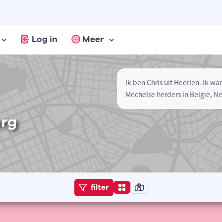
Log in
Meer
Ik ben Chris uit Heerlen. Ik
Mechelse herders in België, N
urg
filter