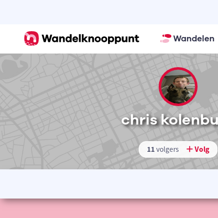
Wandelen
chris kolenb
11
volgers
Volg