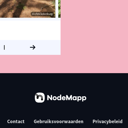
© chris kolenburg
© chris ko
Contact
Gebruiksvoorwaarden
Privacybeleid