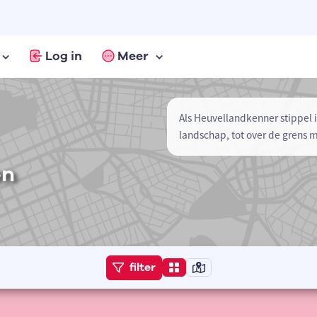
Log in
Meer
Als Heuvellandkenner stippel i
landschap, tot over de grens 
en
filter