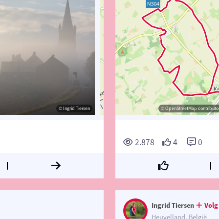
© Ingrid Tiersen
© Ingrid Tiersen
© OpenStreetMap contributors, Trac
© OpenStreetMap contributor
2.878
4
0
Ingrid Tiersen
Volg
Heuvelland, België