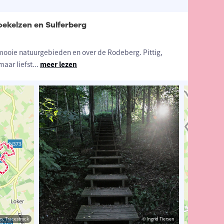
ekelzen en Sulferberg
mooie natuurgebieden en over de Rodeberg. Pittig,
maar liefst
...
meer lezen
estrack
s, Tracestrack
© Ingrid Tiersen
© Ingrid Tiersen
© Op