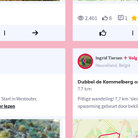
2.401
8
1
Ingrid Tiersen
Volg
Heuvelland, België
Dubbel de Kemmelberg o
7.7 km
Start in Westouter,
Pittige wandeling! 7,7 km 'sle
r lezen
opwarming gebeurt door bekl