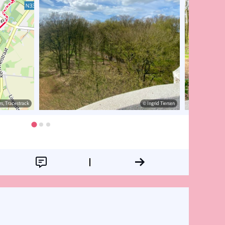
s, Tracestrack
Tiersen
© OpenStreetMap contributors, Tracestrack
© Ingrid Tiersen