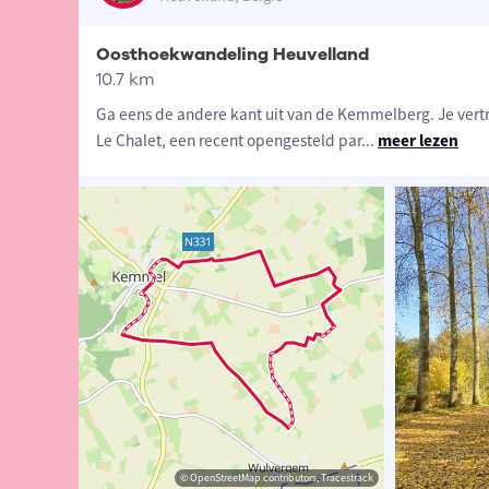
Oosthoekwandeling Heuvelland
10.7 km
Ga eens de andere kant uit van de Kemmelberg. Je vert
Le Chalet, een recent opengesteld par
...
meer lezen
ngrid Tiersen
© Ingrid Tiersen
© OpenStreetMap contributors, Tracestrack
© OpenStreetMap contributors, Tracestrack