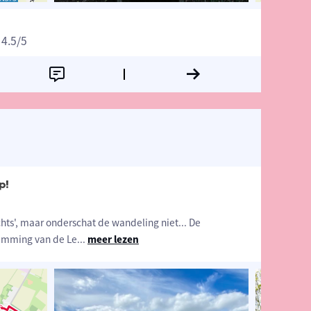
4.5
/5
p!
chts', maar onderschat de wandeling niet... De
imming van de Le
...
meer lezen