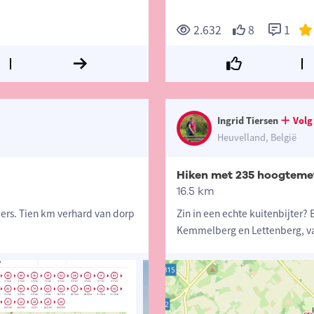
2.632
8
1
Ingrid Tiersen
Volg
Heuvelland, België
Hiken met 235 hoogtemet
16.5 km
pers. Tien km verhard van dorp
Zin in een echte kuitenbijter?
Kemmelberg en Lettenberg, va