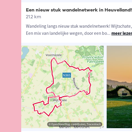
Een nieuw stuk wandelnetwerk in Heuvelland!
21.2 km
Wandeling langs nieuw stuk wandelnetwerk! Wijtschat
Een mix van landelijke wegen, door een bo
...
meer leze
ngrid Tiersen
© Ingrid Tiersen
© OpenStreetMap contributors, Tracestrack
© OpenStreetMap contributors, Tracestrack