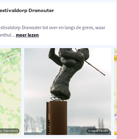
estivaldorp Dranouter
stivaldorp Dranouter tot over en langs de grens, waar
onthul
...
meer lezen
estrack
s, Tracestrack
© Ingrid Tiersen
© Ingrid Tiersen
© Op