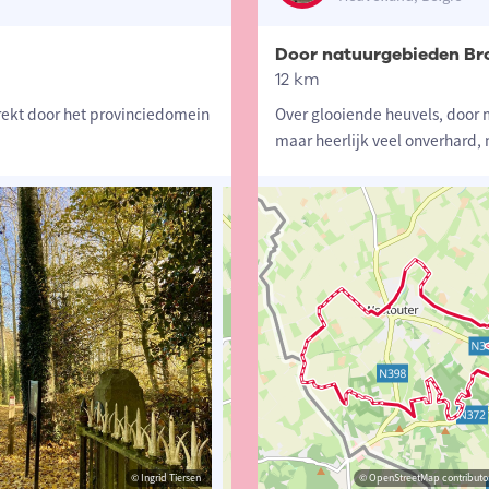
Door natuurgebieden Bro
12 km
rekt door het provinciedomein
Over glooiende heuvels, door 
maar heerlijk veel onverhard, 
© Ingrid Tiersen
© Ingrid Tiersen
© OpenStreetMap contributors, Trac
© OpenStreetMap contributor