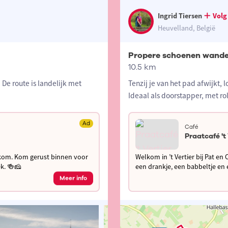
Ingrid Tiersen
Volg
Heuvelland, België
Propere schoenen wande
10.5 km
De route is landelijk met
Tenzij je van het pad afwijkt,
Ideaal als doorstapper, met ro
Ad
Café
Praatcafé 't
welkom. Kom gerust binnen voor
Welkom in ’t Vertier bij Pat e
ek. 🍻🧀
een drankje, een babbeltje en e
Meer info