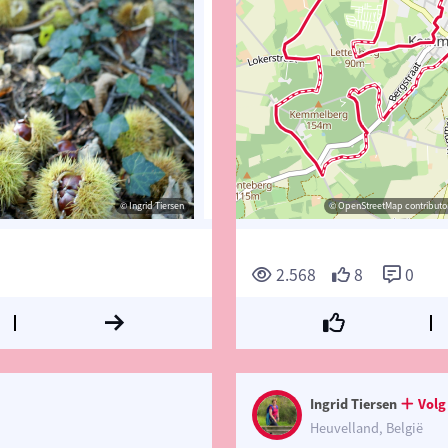
© Ingrid Tiersen
© Ingrid Tiersen
© OpenStreetMap contributor
© Ingrid 
2.568
8
0
Ingrid Tiersen
Volg
Heuvelland, België