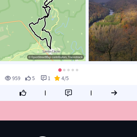
© OpenStreetMap contributors, Tracestrack
959
5
1
4
/5