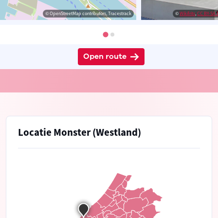
© OpenStreetMap contributors, Tracestrack
©
Wikifrits
,
CC BY-SA 3
Open route
Locatie Monster (Westland)