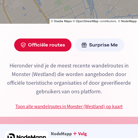
©
Stadia Maps
©
OpenStreetMap
contributors, ©
NodeMapp
Officiële routes
Surprise Me
Hieronder vind je de meest recente wandelroutes in
Monster (Westland) die worden aangeboden door
officiële toeristische organisaties of door geverifieerde
gebruikers van ons platform.
Toon alle wandelroutes in Monster (Westland) op kaart
NodeMapp
Volg