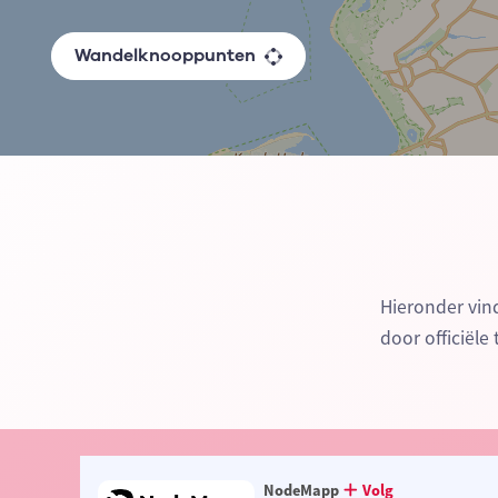
Wandelknooppunten
Hieronder vin
door officiële
NodeMapp
Volg