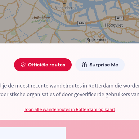
Officiële routes
Surprise Me
d je de meest recente wandelroutes in Rotterdam die wor
 toeristische organisaties of door geverifieerde gebruikers va
Toon alle wandelroutes in Rotterdam op kaart