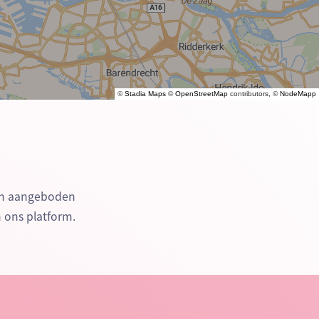
©
Stadia Maps
©
OpenStreetMap
contributors, ©
NodeMapp
den aangeboden
n ons platform.