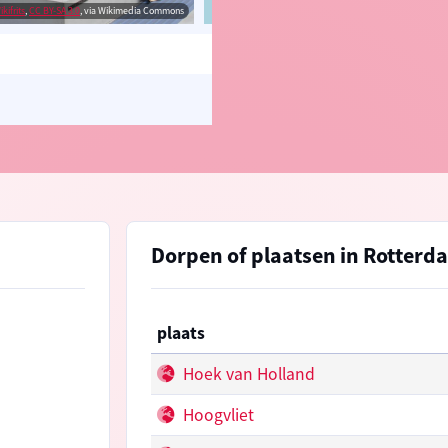
ikifrits
,
CC BY-SA 3.0
, via Wikimedia Commons
© OpenStreetMap contributors, Trac
Dorpen of plaatsen in Rotterd
plaats
Hoek van Holland
Hoogvliet