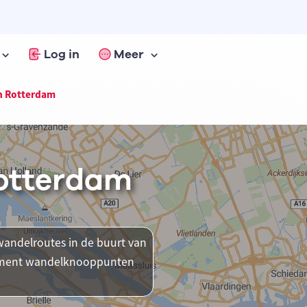
Log in
Meer
n Rotterdam
Rotterdam
andelroutes in de buurt van
 moment wandelknooppunten