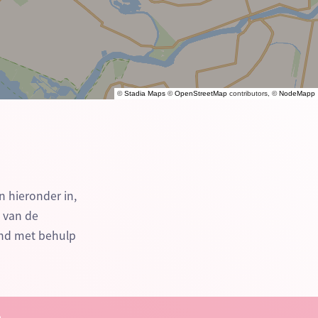
©
Stadia Maps
©
OpenStreetMap
contributors, ©
NodeMapp
n hieronder in,
n van de
end met behulp