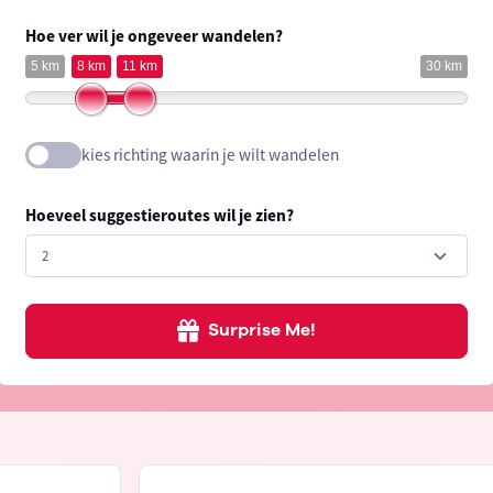
Hoe ver wil je ongeveer wandelen?
5 km
8 km
11 km
30 km
kies richting waarin je wilt wandelen
Hoeveel suggestieroutes wil je zien?
Surprise Me!