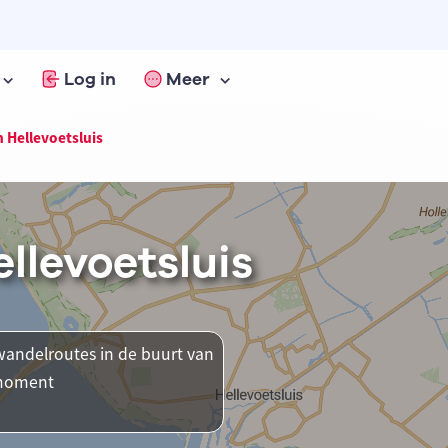
Log in
Meer
 Hellevoetsluis
llevoetsluis
andelroutes in de buurt van
t moment