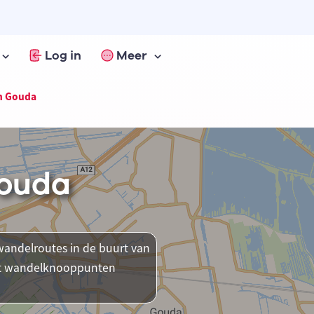
Log in
Meer
n Gouda
Gouda
andelroutes in de buurt van
ent wandelknooppunten