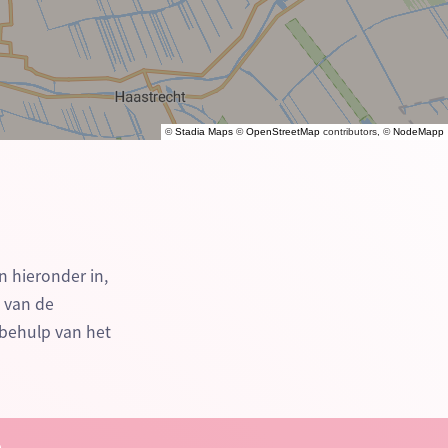
©
Stadia Maps
©
OpenStreetMap
contributors, ©
NodeMapp
n hieronder in,
n van de
behulp van het