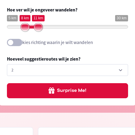
Hoe ver wil je ongeveer wandelen?
5 km
8 km
11 km
30 km
kies richting waarin je wilt wandelen
Hoeveel suggestieroutes wil je zien?
Surprise Me!