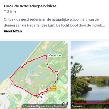
Door de Waalsdorpervlakte
11.3 km
Ontdek de geschiedenis en de natuurlijke schoonheid van de
duinen aan de Nederlandse kust. De tocht loopt door de indruk
...
meer lezen
©
Marianne Cornelissen-Kuyt
,
CC BY-S
© OpenStreetMap contributors, Tracestrack
Commons