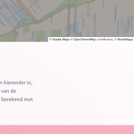
©
Stadia Maps
©
OpenStreetMap
contributors, ©
NodeMapp
n hieronder in,
n van de
e berekend met