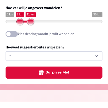
Hoe ver wil je ongeveer wandelen?
5 km
8 km
11 km
30 km
kies richting waarin je wilt wandelen
Hoeveel suggestieroutes wil je zien?
Surprise Me!