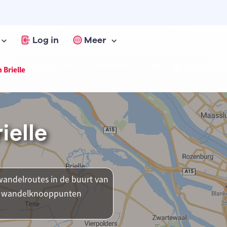
Log in
Meer
 Brielle
ielle
andelroutes in de buurt van
ent wandelknooppunten