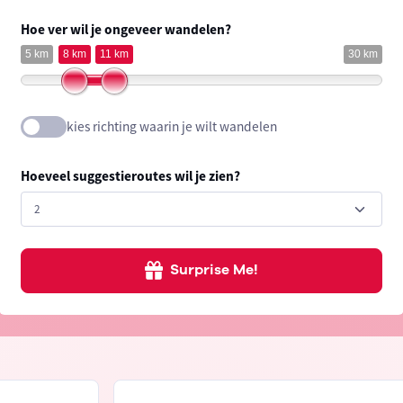
Hoe ver wil je ongeveer wandelen?
5 km
8 km
11 km
30 km
kies richting waarin je wilt wandelen
Hoeveel suggestieroutes wil je zien?
Surprise Me!