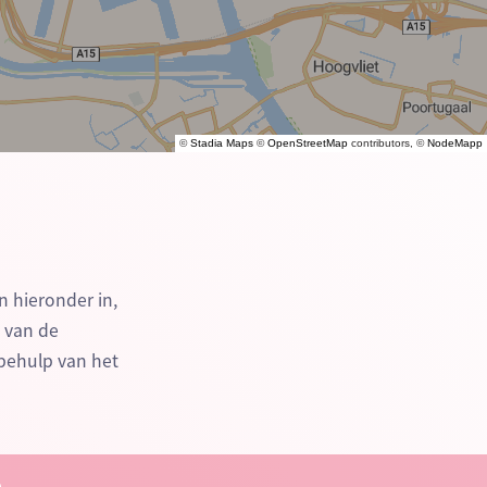
©
Stadia Maps
©
OpenStreetMap
contributors, ©
NodeMapp
n hieronder in,
n van de
behulp van het