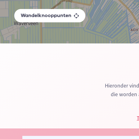
Wandelknooppunten
Hieronder vin
die worden a
T