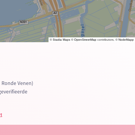
©
Stadia Maps
©
OpenStreetMap
contributors, ©
NodeMapp
e Ronde Venen)
geverifieerde
rt