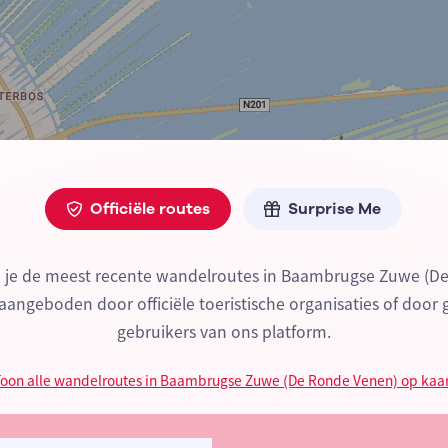
Officiële routes
Surprise Me
d je de meest recente wandelroutes in Baambrugse Zuwe (D
angeboden door officiële toeristische organisaties of door 
gebruikers van ons platform.
oon alle wandelroutes in Baambrugse Zuwe (De Ronde Venen) op kaa