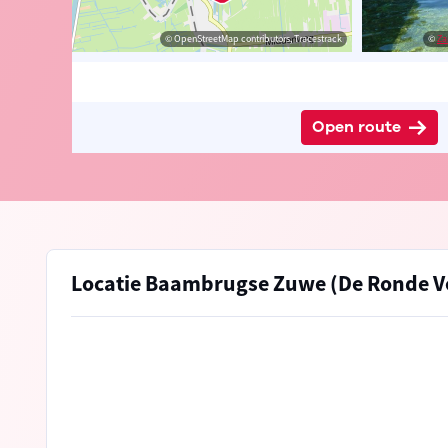
edia Commons
© OpenStreetMap contributors, Tracestrack
©
Za
Open route
Locatie Baambrugse Zuwe (De Ronde V