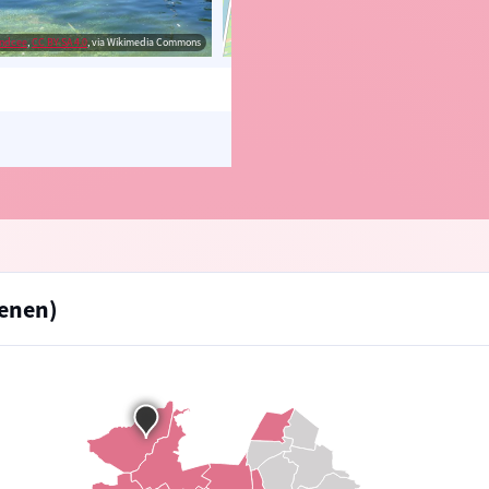
ndcee
,
CC BY-SA 4.0
, via Wikimedia Commons
© OpenStreetMap contributors, Trac
enen)