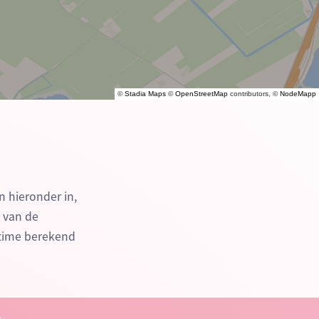
©
Stadia Maps
©
OpenStreetMap
contributors, ©
NodeMapp
n hieronder in,
n van de
-time berekend