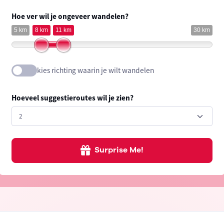
Hoe ver wil je ongeveer wandelen?
5 km
8 km
11 km
30 km
kies richting waarin je wilt wandelen
Hoeveel suggestieroutes wil je zien?
Surprise Me!