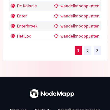
De Kolonie
wandelknooppunten
Enter
wandelknooppunten
Enterbroek
wandelknooppunten
Het Loo
wandelknooppunten
1
2
3