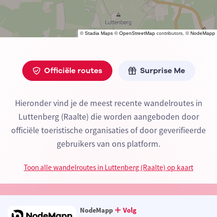
©
Stadia Maps
©
OpenStreetMap
contributors, ©
NodeMapp
Officiële routes
Surprise Me
Hieronder vind je de meest recente wandelroutes in
Luttenberg (Raalte) die worden aangeboden door
officiële toeristische organisaties of door geverifieerde
gebruikers van ons platform.
Toon alle wandelroutes in Luttenberg (Raalte) op kaart
NodeMapp
Volg