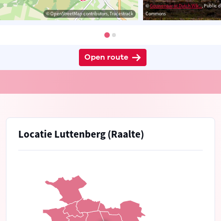
©
Gouwenaar at Dutch Wik...
, Public 
© OpenStreetMap contributors, Tracestrack
Commons
Open route
Locatie Luttenberg (Raalte)