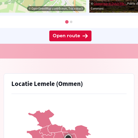
©
Gouwenaar at Dutch Wik...
, Public 
© OpenStreetMap contributors, Tracestrack
Commons
Open route
Locatie Lemele (Ommen)