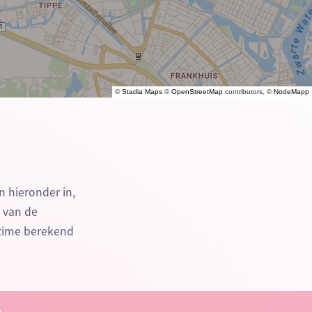
©
Stadia Maps
©
OpenStreetMap
contributors, ©
NodeMapp
n hieronder in,
n van de
-time berekend