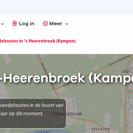
Log in
Meer
elroutes in 's-Heerenbroek (Kampen)
s-Heerenbroek (Kamp
andelroutes in de buurt van
 waar op dit moment