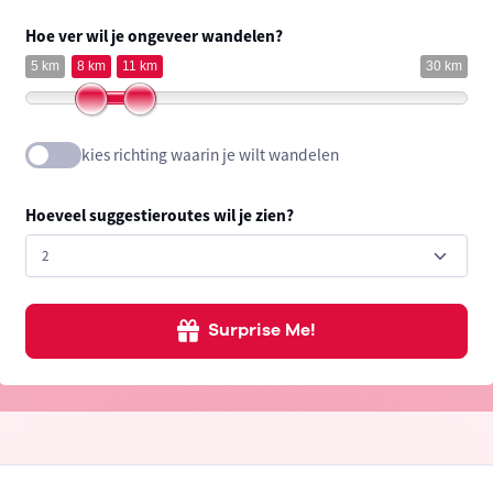
Hoe ver wil je ongeveer wandelen?
5 km
8 km
11 km
30 km
kies richting waarin je wilt wandelen
Hoeveel suggestieroutes wil je zien?
Surprise Me!