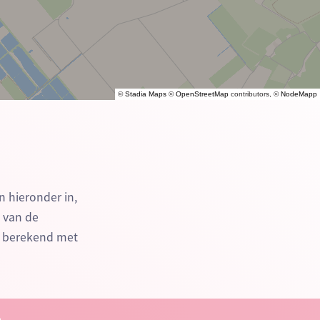
©
Stadia Maps
©
OpenStreetMap
contributors, ©
NodeMapp
n hieronder in,
n van de
e berekend met