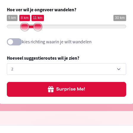
Hoe ver wil je ongeveer wandelen?
5 km
8 km
11 km
30 km
kies richting waarin je wilt wandelen
Hoeveel suggestieroutes wil je zien?
Surprise Me!