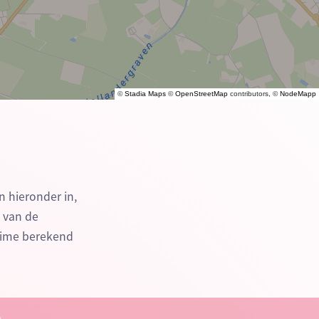
©
Stadia Maps
©
OpenStreetMap
contributors, ©
NodeMapp
n hieronder in,
n van de
time berekend