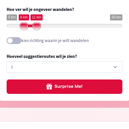
Hoe ver wil je ongeveer wandelen?
5 km
8 km
11 km
30 km
kies richting waarin je wilt wandelen
Hoeveel suggestieroutes wil je zien?
Surprise Me!