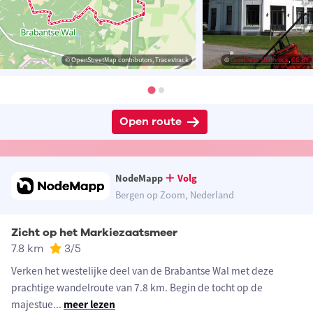
© OpenStreetMap contributors, Tracestrack
©
Goodness Shamrock
,
CC BY 3
Open route
NodeMapp
Volg
Bergen op Zoom, Nederland
Zicht op het Markiezaatsmeer
7.8 km
3
/5
Verken het westelijke deel van de Brabantse Wal met deze
prachtige wandelroute van 7.8 km. Begin de tocht op de
majestue
...
meer lezen