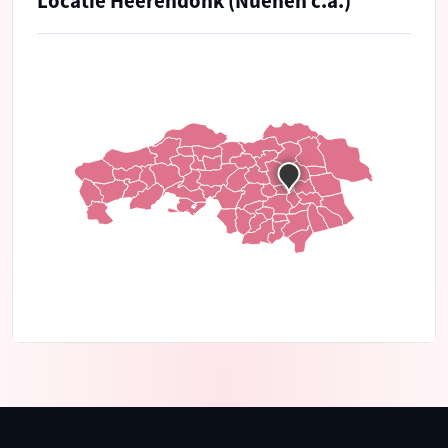
Locatie Heerendonk (Nuenen c.a.)