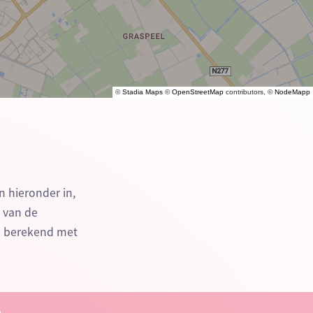
©
Stadia Maps
©
OpenStreetMap
contributors, ©
NodeMapp
n hieronder in,
n van de
e berekend met