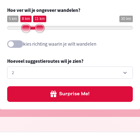
Hoe ver wil je ongeveer wandelen?
5 km
8 km
11 km
30 km
kies richting waarin je wilt wandelen
Hoeveel suggestieroutes wil je zien?
Surprise Me!