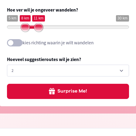
Hoe ver wil je ongeveer wandelen?
5 km
8 km
11 km
30 km
kies richting waarin je wilt wandelen
Hoeveel suggestieroutes wil je zien?
Surprise Me!