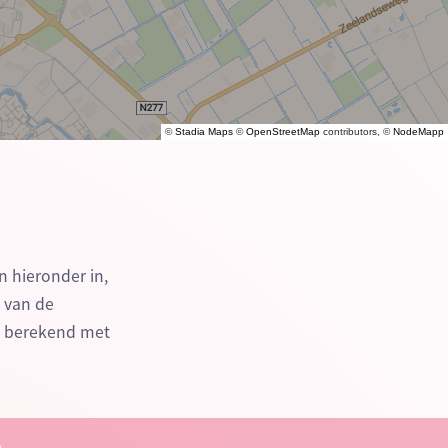
©
Stadia Maps
©
OpenStreetMap
contributors, ©
NodeMapp
n hieronder in,
n van de
e berekend met