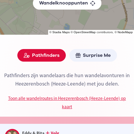
Wandelknooppunten
©
Stadia Maps
©
OpenStreetMap
contributors, ©
NodeMapp
Pathfinders
Surprise Me
Pathfinders zijn wandelaars die hun wandelavonturen in
Heezerenbosch (Heeze-Leende) met jou delen.
Toon alle wandelroutes in Heezerenbosch (Heeze-Leende) op
kaart
Eddy & Rita
Volg