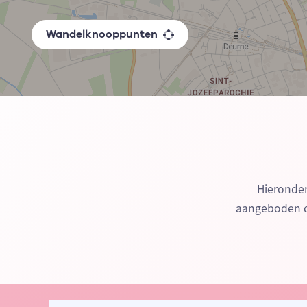
Wandelknooppunten
Hieronder
aangeboden do