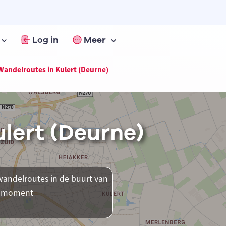
Log in
Meer
Wandelroutes in Kulert (Deurne)
lert (Deurne)
andelroutes in de buurt van
it moment