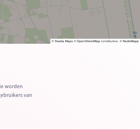
©
Stadia Maps
©
OpenStreetMap
contributors, ©
NodeMapp
die worden
gebruikers van