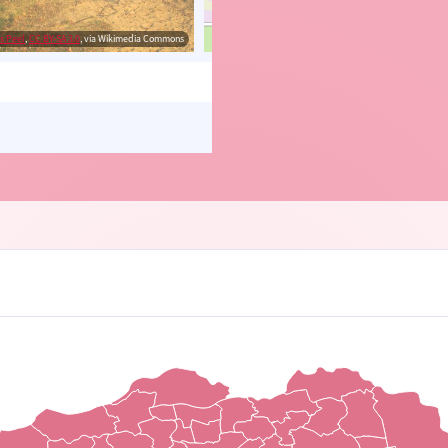
is Peel
,
CC BY-SA 3.0
, via Wikimedia Commons
© OpenStreetMap contributors, Trac