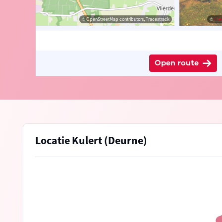
edia Commons
© OpenStreetMap contributors, Tracestrack
©
Chr
Open route
Locatie Kulert (Deurne)