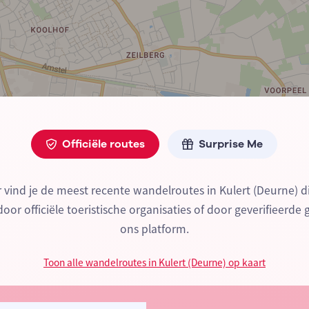
Officiële routes
Surprise Me
 vind je de meest recente wandelroutes in Kulert (Deurne) 
or officiële toeristische organisaties of door geverifieerde 
ons platform.
Toon alle wandelroutes in Kulert (Deurne) op kaart