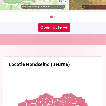
© OpenStreetMap contributors, Tracestrack
©
Chris Peel
,
CC BY-SA 3
Open route
Locatie Hondseind (Deurne)