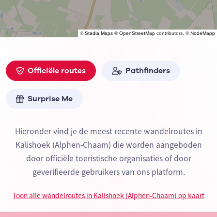
©
Stadia Maps
©
OpenStreetMap
contributors, ©
NodeMapp
Officiële routes
Pathfinders
Surprise Me
Hieronder vind je de meest recente wandelroutes in
Kalishoek (Alphen-Chaam) die worden aangeboden
door officiële toeristische organisaties of door
geverifieerde gebruikers van ons platform.
Toon alle wandelroutes in Kalishoek (Alphen-Chaam) op kaart