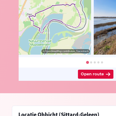
© Peter Wils
© Jan Theunis
© OpenStreetMap contributors, Tracestrack
© Jan Theunis
Open route
Locatie Obbicht (Sittard-Geleen)