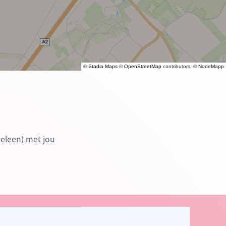
©
Stadia Maps
©
OpenStreetMap
contributors, ©
NodeMapp
Geleen) met jou