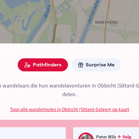
Pathfinders
Surprise Me
jn wandelaars die hun wandelavonturen in Obbicht (Sittard-
delen.
Toon alle wandelroutes in Obbicht (Sittard-Geleen) op kaart
Peter Wils
Volg