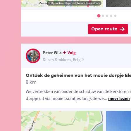
 Eddy & Rita
© Peter Wils
© OpenStreetMap contributors, Tracestrack
© Peter Wils
Open route
Peter Wils
Volg
Dilsen-Stokkem, België
Ontdek de geheimen van het mooie dorpje El
8 km
We vertrekken van onder de schaduw van de kerktoren e
dorpje uit via mooie baantjes langs de we
...
meer lezen