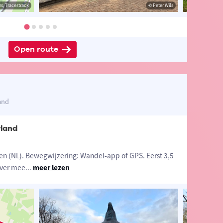
s, Tracestrack
& Rita
© Eddy & Rita
© Peter Wils
Open route
and
rland
ren (NL). Bewegwijzering: Wandel-app of GPS. Eerst 3,5
over mee
...
meer lezen