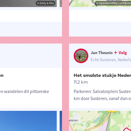
© Eddy & Rita
© Peter Wils
© OpenStreetMap contributor
© Eddy 
Jan Theunis
Volg
Echt-Susteren, Nederl
en
Het smalste stukje Nede
11.2 km
n wandelen dit pittoreske
Parkeren: Salvatorplein Suste
km door Susteren, vanaf dan 