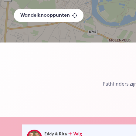
Wandelknooppunten
Pathfinders zi
Eddy & Rita
Volg