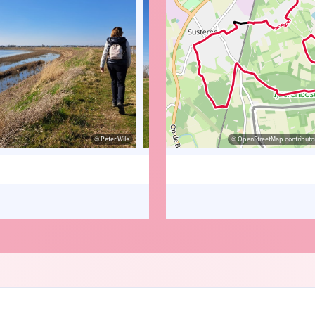
© Peter Wils
© Jan Theunis
© OpenStreetMap contributor
© Pet