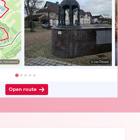
s, Tracestrack
er Wils
© Peter Wils
© Jan Theunis
Open route