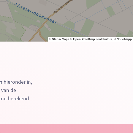
©
Stadia Maps
©
OpenStreetMap
contributors, ©
NodeMapp
n hieronder in,
n van de
time berekend