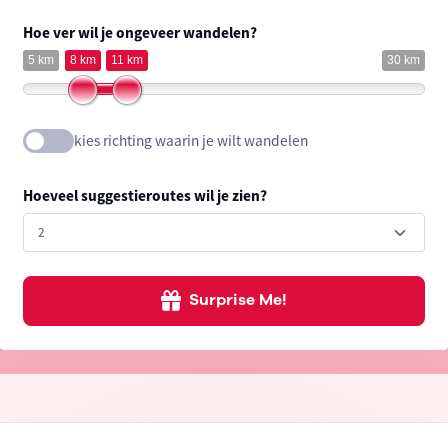
Hoe ver wil je ongeveer wandelen?
5 km
8 km
11 km
30 km
kies richting waarin je wilt wandelen
Hoeveel suggestieroutes wil je zien?
Surprise Me!