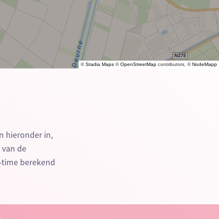
©
Stadia Maps
©
OpenStreetMap
contributors, ©
NodeMapp
n hieronder in,
n van de
-time berekend