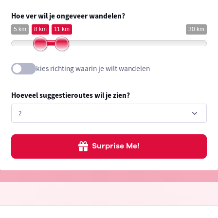
Hoe ver wil je ongeveer wandelen?
5 km
8 km
11 km
30 km
kies richting waarin je wilt wandelen
Hoeveel suggestieroutes wil je zien?
Surprise Me!