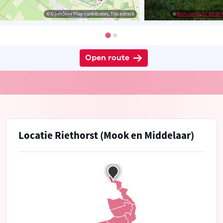
© OpenStreetMap contributors, Tracestrack
©
Bert van As
,
CC BY-SA 4
Open route
Locatie Riethorst (Mook en Middelaar)