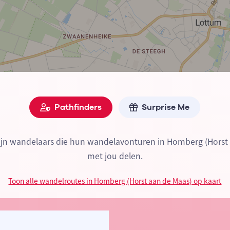
Pathfinders
Surprise Me
zijn wandelaars die hun wandelavonturen in Homberg (Horst
met jou delen.
Toon alle wandelroutes in Homberg (Horst aan de Maas) op kaart