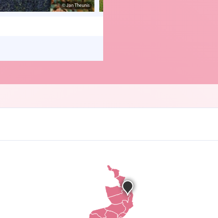
© Jan Theunis
© Jan T