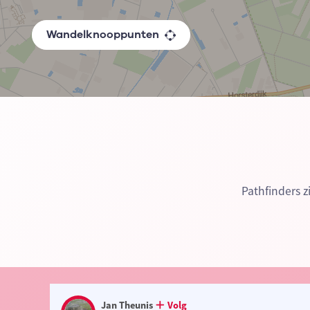
Wandelknooppunten
Pathfinders 
Jan Theunis
Volg