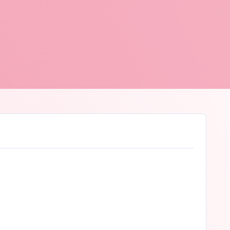
heunis
© Jan Theunis