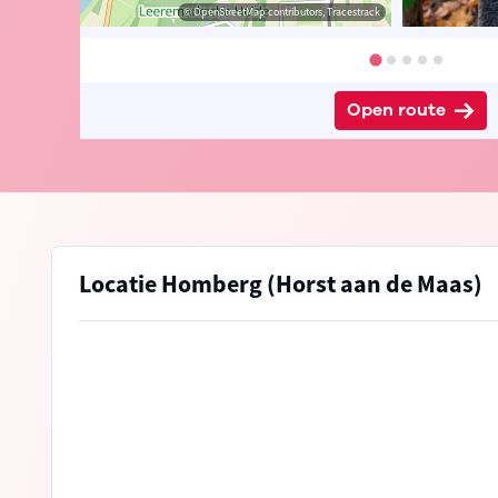
 Jan Theunis
© OpenStreetMap contributors, Tracestrack
Open route
Locatie Homberg (Horst aan de Maas)