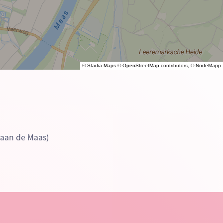
©
Stadia Maps
©
OpenStreetMap
contributors, ©
NodeMapp
 aan de Maas)