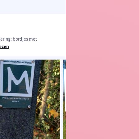
zering: bordjes met
ezen