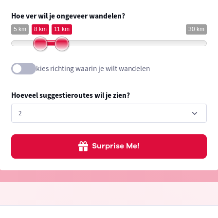
Hoe ver wil je ongeveer wandelen?
5 km
8 km
11 km
30 km
kies richting waarin je wilt wandelen
Hoeveel suggestieroutes wil je zien?
Surprise Me!