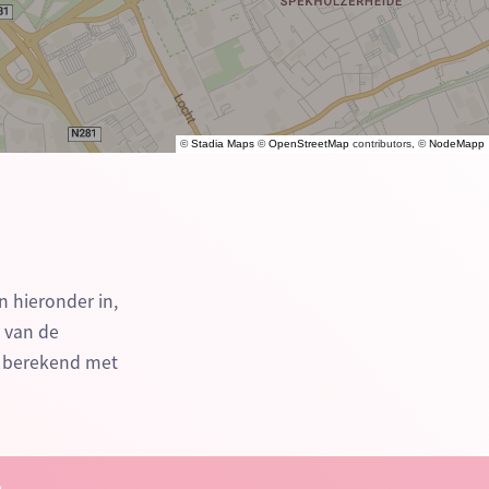
©
Stadia Maps
©
OpenStreetMap
contributors, ©
NodeMapp
n hieronder in,
n van de
e berekend met