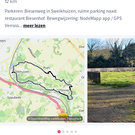
12 km
Parkeren: Biesenweg in Sweikhuizen, ruime parking naast
restaurant Biesenhof. Bewegwijzering: NodeMapp app / GPS
Verrass
...
meer lezen
© OpenStreetMap contributors, Tracestrack