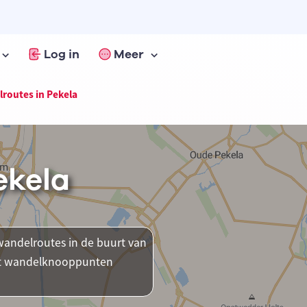
Log in
Meer
routes in Pekela
ekela
andelroutes in de buurt van
ent wandelknooppunten