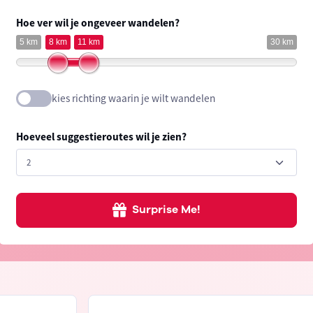
Hoe ver wil je ongeveer wandelen?
5 km
8 km
11 km
30 km
kies richting waarin je wilt wandelen
Hoeveel suggestieroutes wil je zien?
Surprise Me!