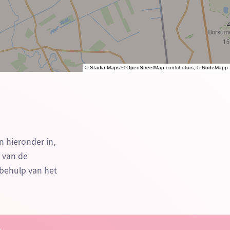
©
Stadia Maps
©
OpenStreetMap
contributors, ©
NodeMapp
n hieronder in,
n van de
behulp van het