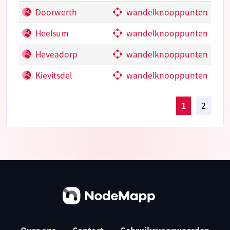
Doorwerth
wandelknooppunten
Heelsum
wandelknooppunten
Heveadorp
wandelknooppunten
Kievitsdel
wandelknooppunten
1
2