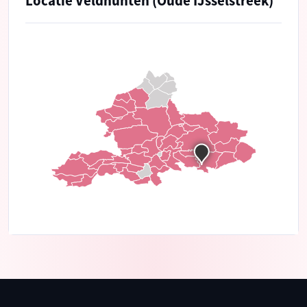
Locatie Veldhunten (Oude IJsselstreek)