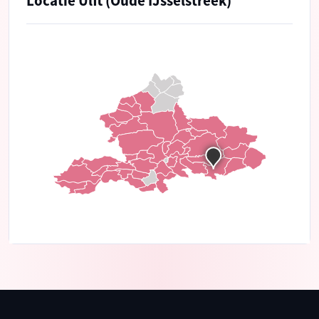
Locatie Ulft (Oude IJsselstreek)